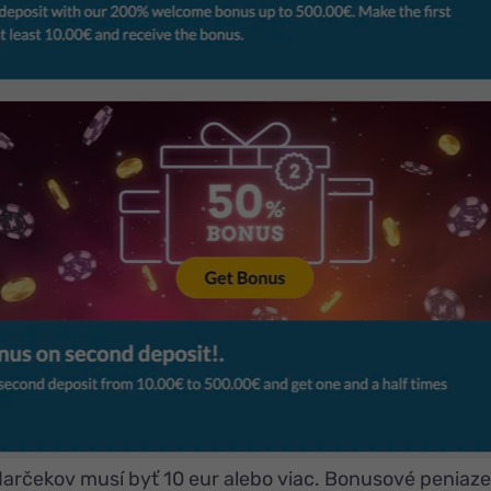
darčekov musí byť 10 eur alebo viac. Bonusové peniaze 