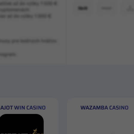
líček až do výšky 1 500 €
kryptomenách
ier až do výšky 1 000 €
onusy pre bežných hráčov.
rogram.
AJOT WIN CASINO
WAZAMBA CASINO