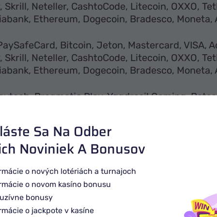
 Skrill, Neteller, CashtoCode, Litecoin, OXXO, T
tiabank, Ethereum, Dogecoin, Bradesco, Moneta,
aySafeCard, Bitcoin, Jeton, Mastercard, VISA, A
 Skrill, Neteller, CashtoCode, Litecoin, OXXO, T
tiabank, Ethereum, Dogecoin, Bradesco, Moneta,
aytech, Pragmatic Play, Yggdrasil Gaming, Bets
ts, Microgaming, Quickspin, Red Tiger Gaming, 
ames, EGT, ELK Studios, Endorphina, Wazdan, B
hláste Sa Na Odber
l, GameArt, Evolution Gaming, Evoplay, 1X2 Gami
ich Noviniek A Bonusov
scot Gaming, Leap Gaming, Platipus, Nucleus 
rmácie o nových lotériách a turnajoch
 AUD, BRL, MXN, CAD, INR, CZK, PLN
ormácie o novom kasíno bonusu
luzívne bonusy
rmácie o jackpote v kasíne