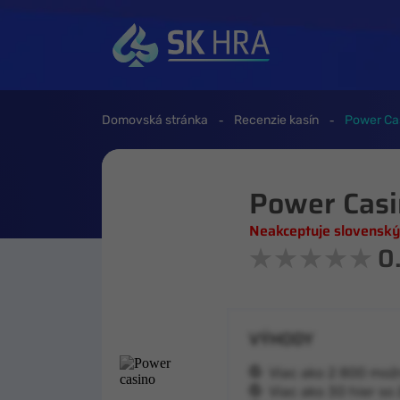
-
-
Domovská stránka
Recenzie kasín
Power Cas
Power Casi
Neakceptuje slovenský
0.
VÝHODY
Viac ako 2 800 mož
Viac ako 30 hier so