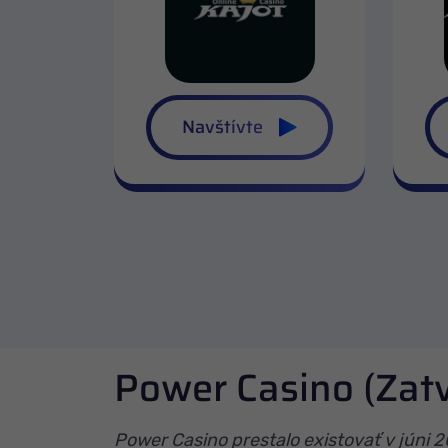
Navštívte
Power Casino (zat
Power Casino prestalo existovať v júni 