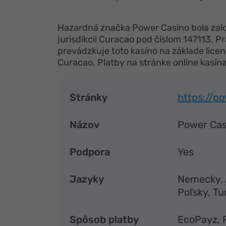
Hazardná značka Power Casino bola založ
jurisdikcii Curacao pod číslom 147113. 
prevádzkuje toto kasíno na základe lic
Curacao. Platby na stránke online kasí
Stránky
https://p
Názov
Power Cas
Podpora
Yes
Jazyky
Nemecky, A
Poľsky, Tu
Spôsob platby
EcoPayz, P