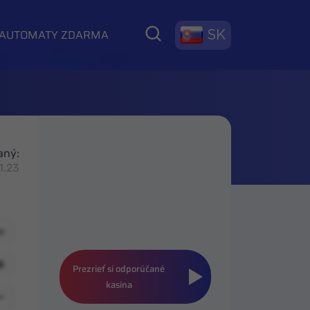
AUTOMATY ZDARMA
SK
aný:
1.23
Prezrieť si odporúčané
kasína