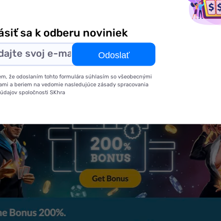
VÍTACÍ BALÍČEK AŽ DO VÝŠKY 1 500
ásiť sa k odberu noviniek
 pre nových hráčov. Po dokončení registrácie sa vám 
Odoslať
500 €.
00 eur.
em, že odoslaním tohto formulára súhlasím so všeobecnými
500 EUR.
mi a beriem na vedomie nasledujúce zásady spracovania
údajov spoločnosti SKhra