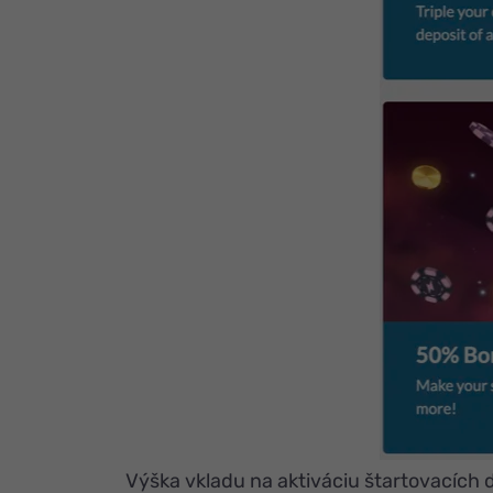
Výška vkladu na aktiváciu štartovacích 