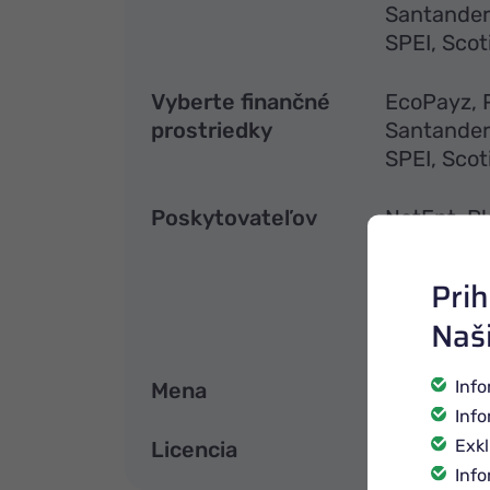
Santander,
SPEI, Sco
Vyberte finančné
EcoPayz, P
prostriedky
Santander,
SPEI, Sco
Poskytovateľov
NetEnt, Pl
Merkur Slo
Booming G
Pri
Spinomena
Naš
Games, Ma
Info
Mena
EUR, USD,
Inf
Exk
Licencia
Curaçao
Info