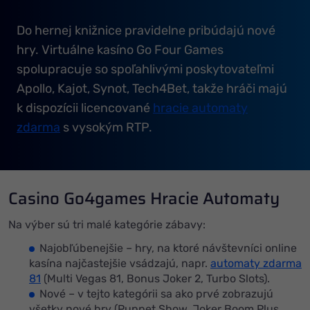
Do hernej knižnice pravidelne pribúdajú nové
hry. Virtuálne kasíno Go Four Games
spolupracuje so spoľahlivými poskytovateľmi
Apollo, Kajot, Synot, Tech4Bet, takže hráči majú
k dispozícii licencované
hracie automaty
zdarma
s vysokým RTP.
Casino Go4games Hracie Automaty
Na výber sú tri malé kategórie zábavy:
Najobľúbenejšie – hry, na ktoré návštevníci online
kasína najčastejšie vsádzajú, napr.
automaty zdarma
81
(Multi Vegas 81, Bonus Joker 2, Turbo Slots).
Nové – v tejto kategórii sa ako prvé zobrazujú
všetky nové hry (Puppet Show, Joker Boom Plus,