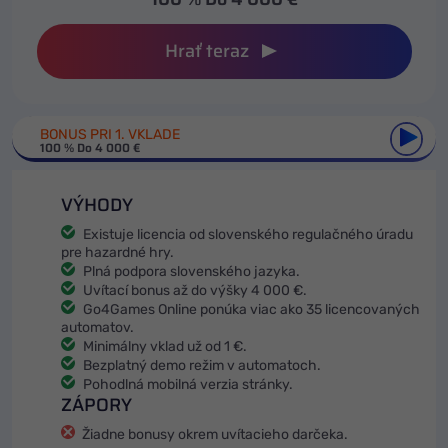
Hrať teraz
BONUS PRI 1. VKLADE
100 % Do 4 000 €
VÝHODY
Existuje licencia od slovenského regulačného úradu
pre hazardné hry.
Plná podpora slovenského jazyka.
Uvítací bonus až do výšky 4 000 €.
Go4Games Online ponúka viac ako 35 licencovaných
automatov.
Minimálny vklad už od 1 €.
Bezplatný demo režim v automatoch.
Pohodlná mobilná verzia stránky.
ZÁPORY
Žiadne bonusy okrem uvítacieho darčeka.