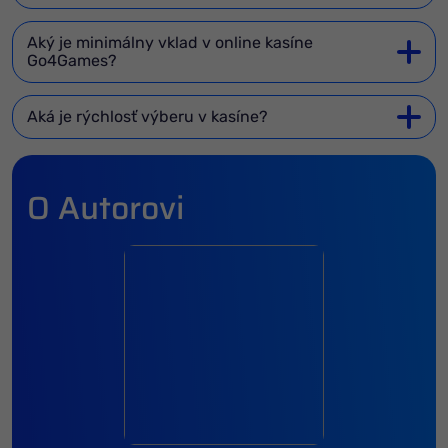
Aký je minimálny vklad v online kasíne
Go4Games?
Aká je rýchlosť výberu v kasíne?
O Autorovi