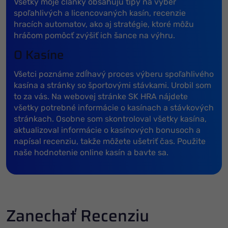
Všetky moje články obsahujú tipy na výber
spoľahlivých a licencovaných kasín, recenzie
hracích automatov, ako aj stratégie, ktoré môžu
hráčom pomôcť zvýšiť ich šance na výhru.
O Kasíne
Všetci poznáme zdĺhavý proces výberu spoľahlivého
kasína a stránky so športovými stávkami. Urobil som
to za vás. Na webovej stránke SK HRA nájdete
všetky potrebné informácie o kasínach a stávkových
stránkach. Osobne som skontroloval všetky kasína,
aktualizoval informácie o kasínových bonusoch a
napísal recenziu, takže môžete ušetriť čas. Použite
naše hodnotenie online kasín a bavte sa.
Zanechať Recenziu