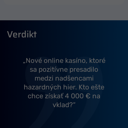
Verdikt
Nové online kasíno, ktoré
sa pozitívne presadilo
medzi nadšencami
hazardných hier. Kto ešte
chce získať 4 000 € na
vklad?